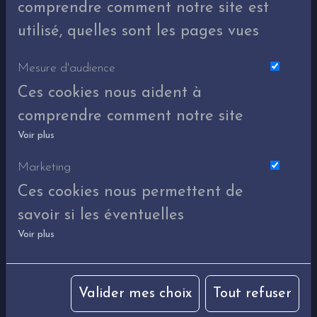
informations nécessaires à la
comprendre comment notre site est
bonne adaptation du massage.
utilisé, quelles sont les pages vues
Mesure d'audience
Ces cookies nous aident à
Contre-indications: pathologies
importantes (problèmes
comprendre comment notre site
cardiaques, inflammations
Voir plus
est utilisé. Nous savons quelles
chroniques et/ou aiguës, maladie
pages sont les plus vues, d'où
Marketing
contagieuse...), phlébite,
viennent nos visiteurs. Ils sont
Ces cookies nous permettent de
thrombose, certains cancers,
essentiels pour nous afin de
savoir si les éventuelles
intervention chirurgicale récente...
vous offrir la meilleure
Voir plus
publicités que nous avons pu
En cas de doute, demandez
expérience possible.
vous proposer ont été
conseil à votre médecin ou votre
sage-femme.
pertinentes.
Valider mes choix
Tout refuser