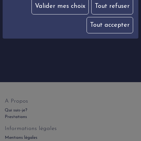
pertinentes.
respiratoire… on espère ne jamais avoir à être confronté à ce
Valider mes choix
Tout refuser
type de situation avec son enfant. Pour autant, il faut savoir
réagir vite et avoir les bons reflexes et gestes.
Tout accepter
Lire la suite
A Propos
Qui suis-je?
Prestations
Informations légales
Mentions légales