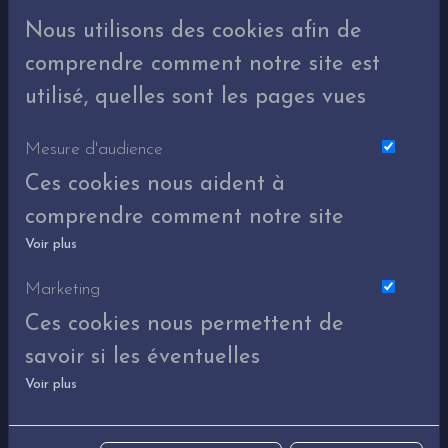
Nous utilisons des cookies afin de
comprendre comment notre site est
utilisé, quelles sont les pages vues
Mesure d'audience
Ces cookies nous aident à
comprendre comment notre site
Voir plus
est utilisé. Nous savons quelles
pages sont les plus vues, d'où
Marketing
viennent nos visiteurs. Ils sont
Ces cookies nous permettent de
essentiels pour nous afin de
savoir si les éventuelles
Infos utiles
vous offrir la meilleure
Voir plus
publicités que nous avons pu
Se former aux premiers secours
expérience possible.
vous proposer ont été
Perte de connaissance, étouffement, saignements, arrêt